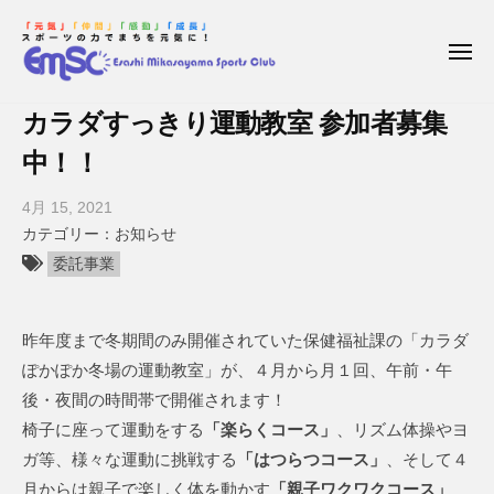
枝
コ
ー
幸
ン
三
メ
テ
ニ
笠
ュ
枝
E
ン
山
ー
カラダすっきり運動教室 参加者募集
幸
s
ス
ツ
a
中！！
ポ
三
へ
ー
s
笠
ス
4月 15, 2021
b
ツ
h
キ
山
y
お知らせ
ク
i
ッ
ス
枝
ラ
委託事業
M
プ
ポ
幸
ブ
i
三
ー
k
昨年度まで冬期間のみ開催されていた保健福祉課の「カラダ
笠
ツ
a
山
ぽかぽか冬場の運動教室」が、４月から月１回、午前・午
ク
s
ス
後・夜間の時間帯で開催されます！
a
ラ
ポ
椅子に座って運動をする
「楽らくコース」
、リズム体操やヨ
y
ブ
ー
ガ等、様々な運動に挑戦する
「はつらつコース」
、そして４
a
ツ
m
月からは親子で楽しく体を動かす
「親子ワクワクコース」