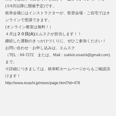
ク
a
(※6月以降に開催予定)です。
ラ
S
枝幸会場にはインストラクターが、歌登会場・ご自宅ではオ
ブ
p
ンラインで受講できます。
o
(オンライン教室は無料！）
r
４月は
２０日(火)
エムスクが担当します！！
t
継続した運動のきっかけづくりに、ぜひご参加ください！
C
お問い合わせ・お申し込みは、エムスク
l
（TEL：64-7272 または、Mail：sukkiri.esashi@gmail.com)
u
まで。
b
※詳細につきましては、枝幸町ホームページからもご確認頂
けます！
http://www.esashi.jp/news/page.html?id=478