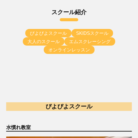
笠
a
山
スクール紹介
S
ス
p
ポ
o
ー
ぴよぴよスクール
SKIDSスクール
r
ツ
大人のスクール
エムスクレーシング
t
ク
オンラインレッスン
C
ラ
l
ブ
u
b
ぴよぴよスクール
水慣れ教室