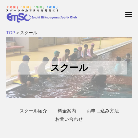
枝
コ
ー
幸
ン
三
メ
テ
ニ
笠
ュ
枝
E
ン
山
ー
ス
TOP
>
スクール
幸
s
ス
ツ
ク
a
ポ
三
へ
ー
s
笠
ス
ー
ツ
h
キ
山
スクール
ル
ク
i
ッ
ス
ラ
M
プ
ポ
7
ブ
i
月
ー
k
17,
ツ
a
2026
ク
s
by
スクール紹介
料金案内
お申し込み方法
a
ラ
枝
お問い合わせ
y
ブ
幸
a
三
m