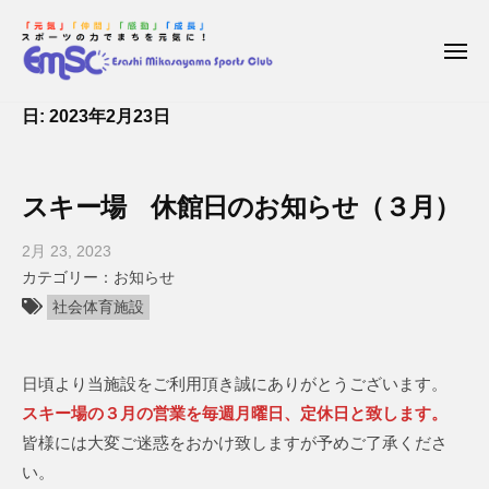
枝
コ
ー
幸
ン
三
メ
テ
ニ
笠
ュ
枝
E
ン
山
ー
日:
2023年2月23日
幸
s
ス
ツ
a
ポ
三
へ
ー
s
笠
ス
スキー場 休館日のお知らせ（３月）
ツ
h
キ
山
ク
i
ッ
ス
2月 23, 2023
b
ラ
M
プ
y
お知らせ
ポ
ブ
i
枝
社会体育施設
ー
k
幸
ツ
a
三
ク
s
日頃より当施設をご利用頂き誠にありがとうございます。
笠
a
ラ
山
スキー場の３月の営業を毎週月曜日、定休日と致します。
y
ブ
ス
皆様には大変ご迷惑をおかけ致しますが予めご了承くださ
a
ポ
い。
m
ー