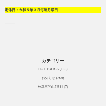
a
ツ
定休日：令和５年３月毎週月曜日
S
ク
p
ラ
o
ブ
r
t
C
l
u
b
カテゴリー
HOT TOPICS
(135)
お知らせ
(259)
枝幸三笠山2連戦
(7)