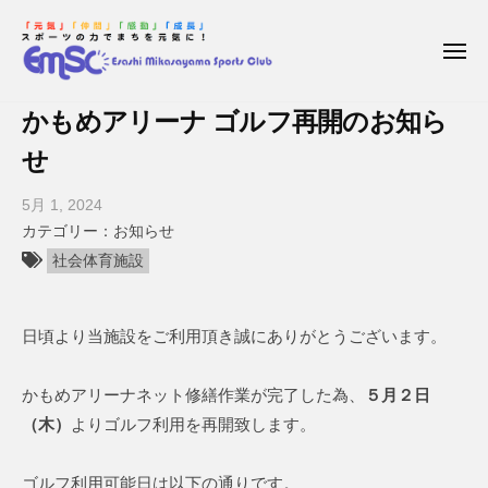
枝
コ
ー
幸
ン
三
メ
テ
ニ
笠
ュ
枝
E
ン
山
ー
かもめアリーナ ゴルフ再開のお知ら
幸
s
ス
ツ
a
せ
ポ
三
へ
ー
s
笠
ス
5月 1, 2024
b
ツ
h
キ
山
y
お知らせ
ク
i
ッ
ス
枝
ラ
社会体育施設
M
プ
ポ
幸
ブ
i
三
ー
k
日頃より当施設をご利用頂き誠にありがとうございます。
笠
ツ
a
山
ク
s
ス
かもめアリーナネット修繕作業が完了した為、
５月２日
a
ラ
ポ
（木）
よりゴルフ利用を再開致します。
y
ブ
ー
a
ツ
m
ゴルフ利用可能日は以下の通りです。