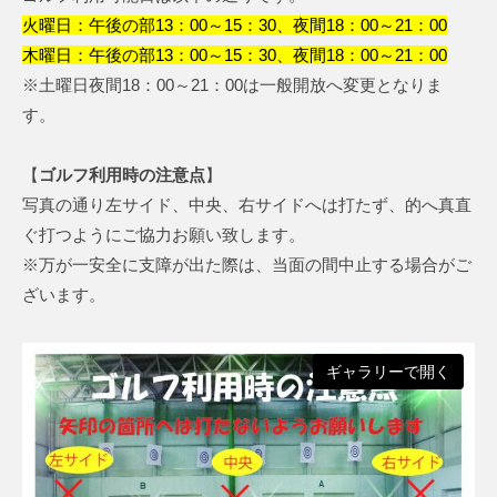
ク
a
火曜日：午後の部13：00～15：30、夜間18：00～21：00
ラ
S
木曜日：午後の部13：00～15：30、夜間18：00～21：00
ブ
p
※土曜日夜間18：00～21：00は一般開放へ変更となりま
o
す。
r
t
【
ゴルフ利用時の注意点
】
C
写真の通り左サイド、中央、右サイドへは打たず、的へ真直
l
ぐ打つようにご協力お願い致します。
u
※万が一安全に支障が出た際は、当面の間中止する場合がご
b
ざいます。
ギャラリーで開く