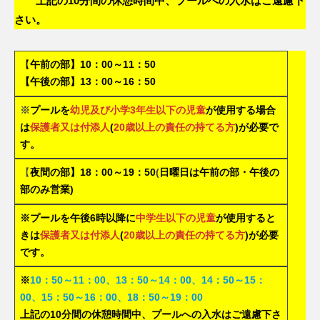
上記の10分間の休憩時間中、プールへの入水はご遠慮下
さい。
【
午前の部】10：00～11：50
【午後の部】13：00～16：50
※
プールを
幼児及び小学3年生以下の児童
が使用する場合
は
保護者又は付添人
(
20歳以上の責任の持てる方
)が必要で
す。
【
夜間の部】18：00～19：50
(
日曜日は午前の部・午後の
部のみ営業)
※プールを午後6時以降に
中学生以下の児童
が使用すると
きは
保護者又は付添人
(
20歳以上の責任の持てる方
)が必要
です。
※
10：50～11：00、13：50～14：00、14：50～15：
00、15：50～16：00、18：50～19：00
上記の10分間の休憩時間中、プールへの入水はご遠慮下さ