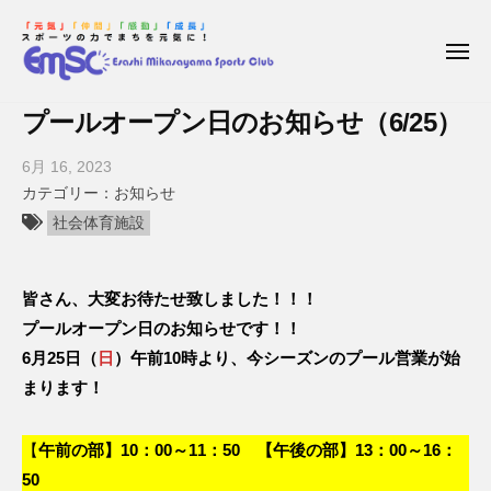
枝
コ
ー
幸
ン
三
メ
テ
ニ
笠
ュ
枝
E
ン
山
ー
プールオープン日のお知らせ（6/25）
幸
s
ス
ツ
a
ポ
三
へ
6月 16, 2023
b
ー
s
笠
ス
y
お知らせ
ツ
h
枝
キ
山
社会体育施設
ク
i
幸
ッ
ス
ラ
M
三
プ
ポ
ブ
i
皆さん、大変お待たせ致しました！！！
笠
ー
k
山
プールオープン日のお知らせです！！
ツ
a
ス
6月25日（
日
）午前10時より、今シーズンのプール営業が始
ク
s
ポ
まります！
a
ー
ラ
y
ツ
ブ
【
午前の部】10：00～11：50
【午後の部】13：00～16：
ク
a
50
ラ
m