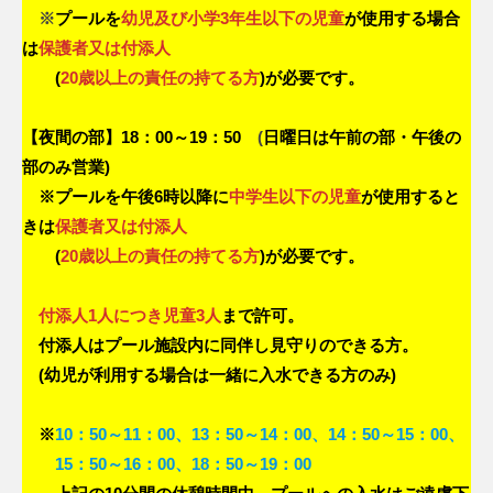
※
プールを
幼児及び小学3年生以下の児童
が使用する場合
ブ
a
は
保護者又は付添人
S
p
(
20歳以上の責任の持てる方
)が必要です。
o
r
【夜間の部】18：00～19：50
(
日曜日は午前の部・午後の
t
部のみ営業)
C
※プールを午後6時以降に
中学生以下の児童
が使用すると
l
きは
保護者又は付添人
u
(
20歳以上の責任の持てる方
)が必要です。
b
付添人1人につき児童3人
まで許可。
付添人はプール施設内に同伴し見守りのできる方。
(幼児が利用する場合は一緒に入水できる方のみ)
※
10：50～11：00、13：50～14：00、14：50～15：00、
15：50～16：00、18：50～19：00