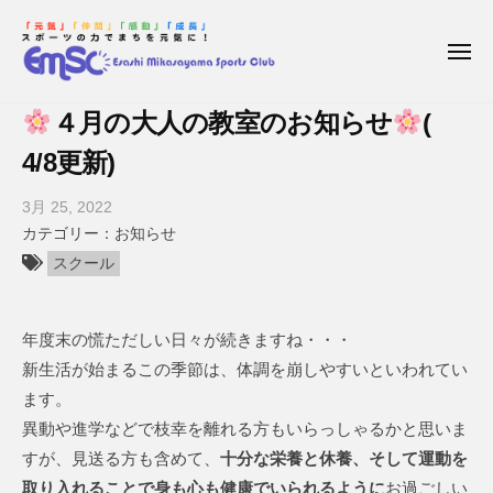
枝
コ
ー
幸
ン
三
メ
テ
ニ
笠
ュ
枝
E
ン
山
ー
４月の大人の教室のお知らせ
(
幸
s
ス
ツ
a
4/8更新)
ポ
三
へ
ー
s
笠
ス
3月 25, 2022
b
ツ
h
キ
山
y
お知らせ
ク
i
ッ
ス
枝
ラ
スクール
M
プ
ポ
幸
ブ
i
三
ー
k
年度末の慌ただしい日々が続きますね・・・
笠
ツ
a
山
新生活が始まるこの季節は、体調を崩しやすいといわれてい
ク
s
ス
ます。
a
ラ
ポ
異動や進学などで枝幸を離れる方もいらっしゃるかと思いま
y
ブ
ー
すが、見送る方も含めて、
十分な栄養と休養、そして運動を
a
ツ
m
取り入れることで身も心も健康でいられるように
お過ごしい