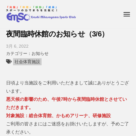
枝
コ
ー
幸
ン
三
メ
テ
ニ
笠
ュ
枝
E
ン
山
ー
夜間臨時休館のお知らせ（3/6）
幸
s
ス
ツ
a
ポ
三
へ
3月 6, 2022
b
ー
s
笠
ス
y
お知らせ
ツ
h
枝
キ
山
社会体育施設
ク
i
幸
ッ
ス
ラ
M
三
プ
ポ
ブ
i
日頃より当施設をご利用いただきまして誠にありがとうござ
笠
ー
k
山
います。
ツ
a
ス
悪天候の影響のため、午後7時から夜間臨時休館とさせてい
ク
s
ポ
ただきます。
a
ー
ラ
対象施設：総合体育館、かもめアリーナ、研修施設
y
ツ
ブ
ご利用の皆さまにはご迷惑をお掛けいたしますが、予めご了
ク
a
承ください。
ラ
m