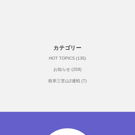
ブ
a
S
p
o
r
t
カテゴリー
C
HOT TOPICS
(135)
l
u
お知らせ
(259)
b
枝幸三笠山2連戦
(7)