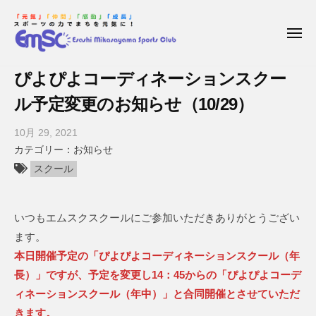
枝
コ
ー
幸
ン
三
メ
テ
ニ
笠
ュ
枝
E
ン
山
ー
ぴよぴよコーディネーションスクー
幸
s
ス
ツ
a
ル予定変更のお知らせ（10/29）
ポ
三
へ
ー
s
笠
ス
10月 29, 2021
b
ツ
h
キ
山
お知らせ
y
ク
i
ッ
ス
枝
ラ
スクール
M
プ
ポ
幸
ブ
i
三
ー
k
いつもエムスクスクールにご参加いただきありがとうござい
笠
ツ
a
山
ます。
ク
s
ス
本日開催予定の「ぴよぴよコーディネーションスクール（年
a
ラ
ポ
長）」ですが、予定を変更し14：45からの「ぴよぴよコーデ
y
ブ
ー
ィネーションスクール（年中）」と合同開催とさせていただ
a
ツ
m
きます。