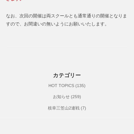
ク
a
ラ
S
なお、次回の開催は両スクールとも通常通りの開催となりま
ブ
p
すので、お間違いの無いようにお願いいたします。
o
r
t
C
l
u
b
カテゴリー
HOT TOPICS
(135)
お知らせ
(259)
枝幸三笠山2連戦
(7)