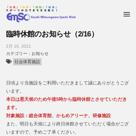
枝
コ
ー
幸
ン
三
メ
テ
ニ
笠
ュ
枝
E
ン
山
ー
臨時休館のお知らせ（2/16）
幸
s
ス
ツ
a
ポ
三
へ
2月 16, 2021
b
ー
s
笠
ス
y
お知らせ
ツ
h
枝
キ
山
社会体育施設
ク
i
幸
ッ
ス
ラ
M
三
プ
ポ
ブ
i
日頃より当施設をご利用いただきまして誠にありがとうござ
笠
ー
k
山
います。
ツ
a
ス
本日は悪天候のため午後5時から臨時休館とさせていただき
ク
s
ポ
ます。
a
ー
ラ
対象施設：総合体育館、かもめアリーナ、研修施設
y
ツ
ブ
また、明日も天候により終日休館させていただく場合がござ
ク
a
いますので、予めご了承ください。
ラ
m