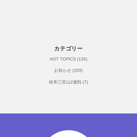
ブ
a
S
p
o
r
t
カテゴリー
C
HOT TOPICS
(135)
l
u
お知らせ
(259)
b
枝幸三笠山2連戦
(7)